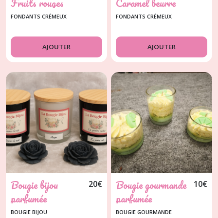
Fruits rouges
Caramel beurre
salé
FONDANTS CRÉMEUX
FONDANTS CRÉMEUX
AJOUTER
AJOUTER
Bougie bijou
Bougie gourmande
20
€
10
€
parfumée
parfumée
Bergamote
BOUGIE BIJOU
BOUGIE GOURMANDE