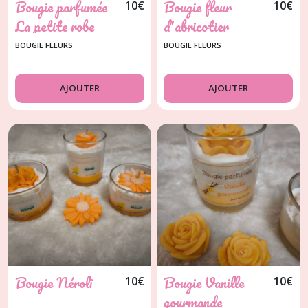
Bougie parfumée
Bougie fleur
10
€
10
€
La petite robe
d'abricotier
BOUGIE FLEURS
BOUGIE FLEURS
AJOUTER
AJOUTER
Bougie Néroli
Bougie Vanille
10
€
10
€
gourmande