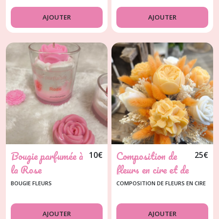
AJOUTER
AJOUTER
Bougie parfumée à
Composition de
10
€
25
€
la Rose
fleurs en cire et de
fleurs séchées
BOUGIE FLEURS
COMPOSITION DE FLEURS EN CIRE
AJOUTER
AJOUTER