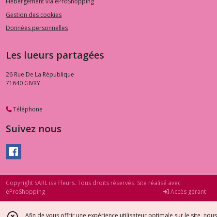
Hébergement via eProShopping
Gestion des cookies
Données personnelles
Les lueurs partagées
26 Rue De La République
71640
GIVRY
Téléphone
Suivez nous
Copyright SARL isa Fleurs. Tous droits réservés. Site réalisé avec
eProShopping
Accès gérant
Afin de vous offrir une expérience utilisateur optimale sur le site, nous