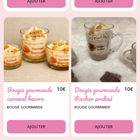
AJOUTER
AJOUTER
Bougie gourmande
Bougie gourmande
10
€
10
€
caramel beurre
Rocher praliné
salé
BOUGIE GOURMANDE
BOUGIE GOURMANDE
AJOUTER
AJOUTER