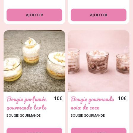
AJOUTER
AJOUTER
Bougie parfumée
Bougie gourmande
10
€
10
€
gourmande tarte
noix de coco
citron meringuée
BOUGIE GOURMANDE
BOUGIE GOURMANDE