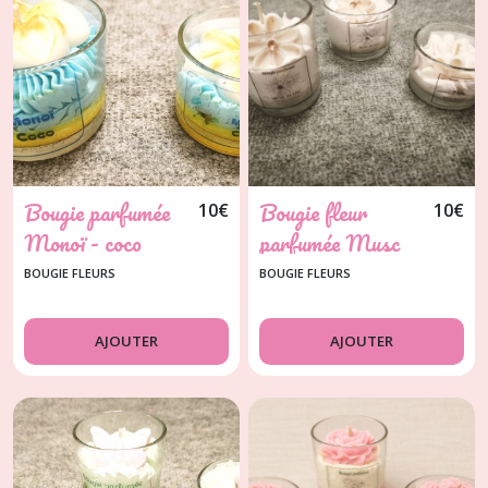
Bougie parfumée
Bougie fleur
10
€
10
€
Monoï - coco
parfumée Musc
blanc
BOUGIE FLEURS
BOUGIE FLEURS
AJOUTER
AJOUTER