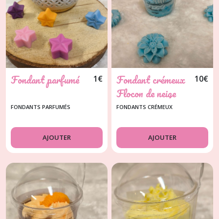
(1)
Bougie
gourmande
(7)
Fondant parfumé
Fondant crémeux
Bougie
1
€
10
€
fleurs
Flocon de neige
(15)
FONDANTS PARFUMÉS
FONDANTS CRÉMEUX
Composition
de
AJOUTER
AJOUTER
fleurs
en
cire
(2)
Afficher
les