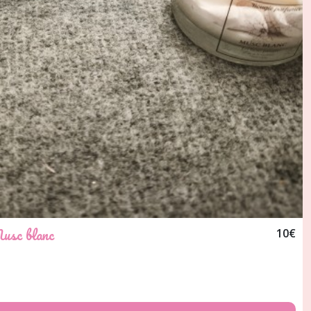
usc blanc
10
€