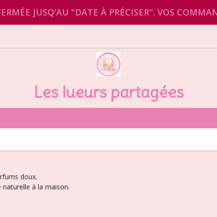
RMÉE JUSQ'AU "DATE À PRÉCISER". VOS COMMA
Les lueurs partagées
parfums doux.
naturelle à la maison.