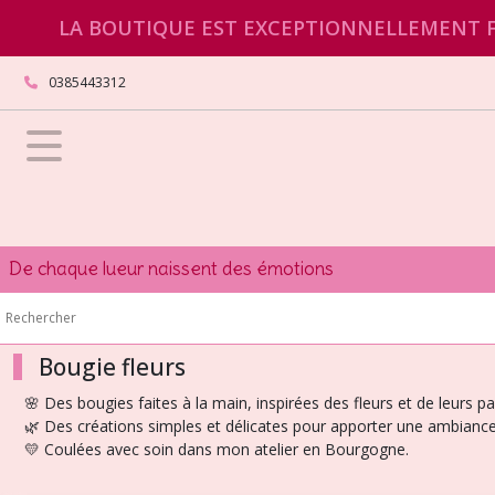
Fermer
LA BOUTIQUE EST EXCEPTIONNELLEMENT FE
0385443312
FILTRES
Tous
les
produits
Bougie
fleurs
De chaque lueur naissent des émotions
(15)
Afficher
Bougie fleurs
les
résultats
🌸 Des bougies faites à la main, inspirées des fleurs et de leurs 
🌿 Des créations simples et délicates pour apporter une ambiance 
💛 Coulées avec soin dans mon atelier en Bourgogne.