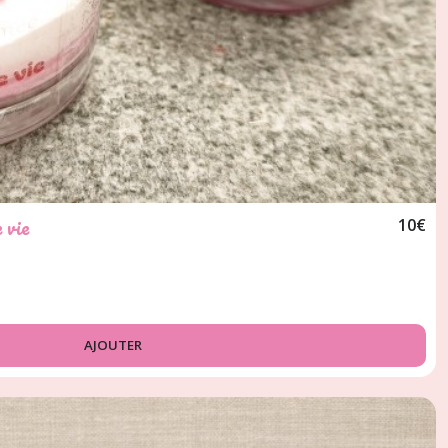
 vie
10
€
AJOUTER