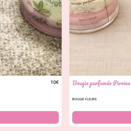
Bougie parfumée Pivoine
10
€
BOUGIE FLEURS