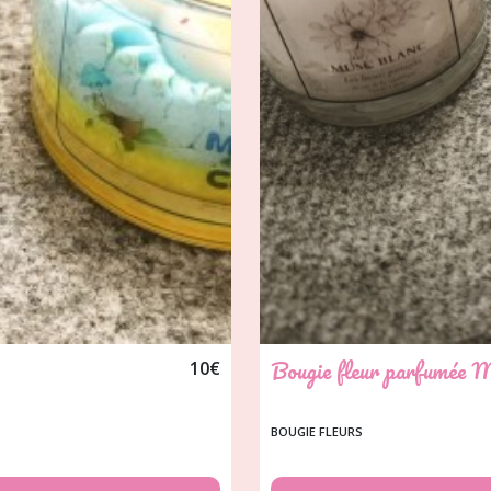
Bougie fleur parfumée M
10
€
BOUGIE FLEURS