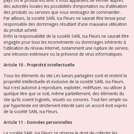
pays où le produit est livré. Il vous appartient de vérifier auprès
des autorités locales les possibilités d'importation ou d'utilisation
des produits ou services que vous envisagez de commander.
Par ailleurs, la société SARL isa Fleurs ne saurait être tenue pour
responsable des dommages résultant d'une mauvaise utilisation
du produit acheté.
Enfin la responsabilité de la société SARL isa Fleurs ne saurait être
engagée pour tous les inconvénients ou dommages inhérents à
l'utilisation du réseau Internet, notamment une rupture de service,
une intrusion extérieure ou la présence de virus informatiques.
Article 10 - Propriété intellectuelle
Tous les éléments du site Les lueurs partagées sont et restent la
propriété intellectuelle et exclusive de la société SARL isa Fleurs.
Nul n'est autorisé à reproduire, exploiter, rediffuser, ou utiliser à
quelque titre que ce soit, même partiellement, des éléments du
site qu'ils soient logiciels, visuels ou sonores. Tout lien simple ou
par hypertexte est strictement interdit sans un accord écrit exprès
de la société SARL isa Fleurs.
Article 11 - Données personnelles
La société SARL isa Fleurs se réserve le droit de collecter les